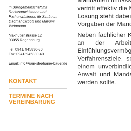
Mandanten umfasse
vertritt effektiv d
in Bürogemeinschaft mit
Rechtsanwältinnen und
Lösung steht dabei
Fachanwältinnen für Strafrecht
Dagmar Ciccotti und Mayumi
Vorgaben der Man
Weinmann
Neben fachlicher K
Maxhüttenstrasse 12
93055 Regensburg
an der Arbeit
Einfühlungsvermö
Tel: 0941/ 945830-30
Fax: 0941/ 945830-40
Verfahrensziele,
Email: info@rain-stephanie-bauer.de
einem unverbindl
Anwalt und Mandan
KONTAKT
werden sollte.
TERMINE NACH
VEREINBARUNG