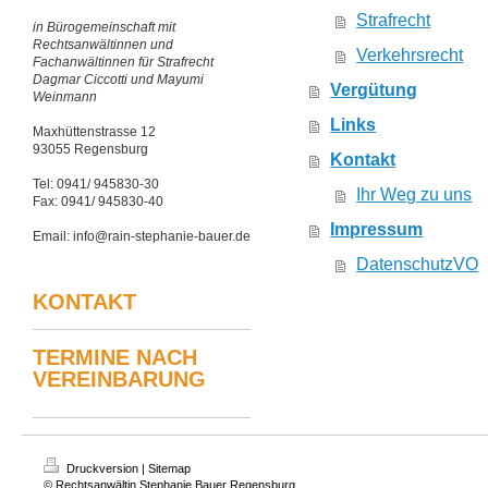
Strafrecht
in Bürogemeinschaft mit
Rechtsanwältinnen und
Verkehrsrecht
Fachanwältinnen für Strafrecht
Dagmar Ciccotti und Mayumi
Vergütung
Weinmann
Links
Maxhüttenstrasse 12
93055 Regensburg
Kontakt
Tel: 0941/ 945830-30
Ihr Weg zu uns
Fax: 0941/ 945830-40
Impressum
Email: info@rain-stephanie-bauer.de
DatenschutzVO
KONTAKT
TERMINE NACH
VEREINBARUNG
Druckversion
|
Sitemap
© Rechtsanwältin Stephanie Bauer Regensburg